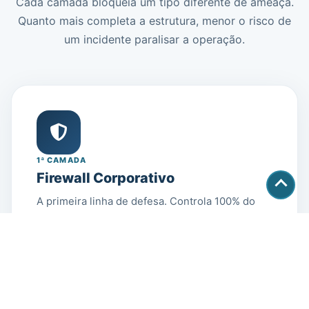
Cada camada bloqueia um tipo diferente de ameaça.
Quanto mais completa a estrutura, menor o risco de
um incidente paralisar a operação.
1ª CAMADA
Firewall Corporativo
A primeira linha de defesa. Controla 100% do
tráfego antes de qualquer ameaça chegar aos
dispositivos.
Bloqueia sites maliciosos e conteúdo improdutivo
Acesso remoto seguro via VPN corporativa
QoS para TEF, ERP e sistemas críticos