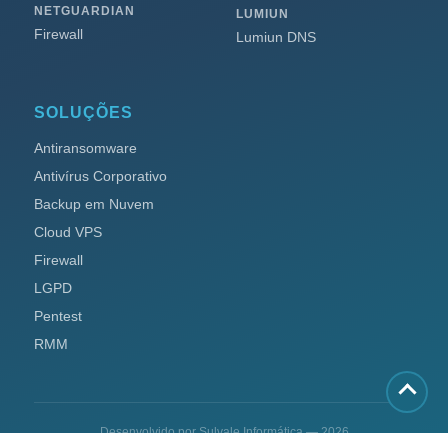
NETGUARDIAN
LUMIUN
Firewall
Lumiun DNS
SOLUÇÕES
Antiransomware
Antivírus Corporativo
Backup em Nuvem
Cloud VPS
Firewall
LGPD
Pentest
RMM
Desenvolvido por Sulvale Informática — 2026