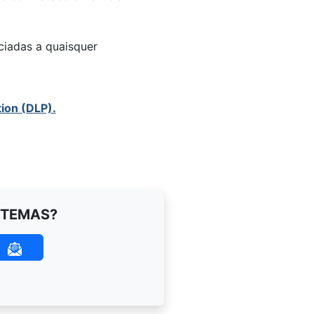
ciadas a quaisquer
ion (DLP).
STEMAS?
O