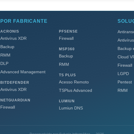
POR FABRICANTE
SOLU
ACRONIS
PFSENSE
Antiran
Antivírus XDR
Firewall
Antivíru
Backup
Backup
MSP360
RMM
Backup
Cloud V
DLP
RMM
Firewall
Advanced Management
LGPD
TS PLUS
Acesso Remoto
Pentest
BITDEFENDER
Antivírus XDR
TSPlus Advanced
RMM
NETGUARDIAN
LUMIUN
Firewall
Lumiun DNS