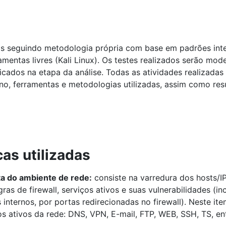
das seguindo metodologia própria com base em padrões in
entas livres (Kali Linux). Os testes realizados serão mod
cados na etapa da análise. Todas as atividades realizadas
tino, ferramentas e metodologias utilizadas, assim como res
cas utilizadas
 do ambiente de rede:
consiste na varredura dos hosts/I
egras de firewall, serviços ativos e suas vulnerabilidades (i
internos, por portas redirecionadas no firewall). Neste it
os ativos da rede: DNS, VPN, E-mail, FTP, WEB, SSH, TS, ent