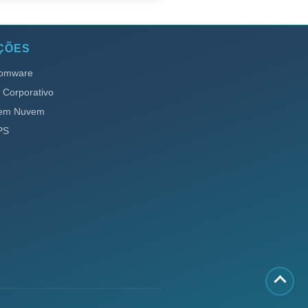
ÇÕES
somware
s Corporativo
 em Nuvem
PS