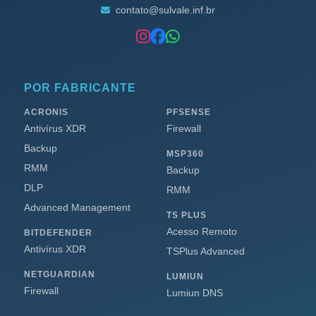
contato@sulvale.inf.br
POR FABRICANTE
ACRONIS
PFSENSE
Antivírus XDR
Firewall
Backup
MSP360
RMM
Backup
DLP
RMM
Advanced Management
TS PLUS
Acesso Remoto
BITDEFENDER
Antivírus XDR
TSPlus Advanced
NETGUARDIAN
LUMIUN
Firewall
Lumiun DNS