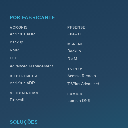
POR FABRICANTE
ACRONIS
PFSENSE
Antivírus XDR
Firewall
Backup
MSP360
RMM
Backup
DLP
RMM
Advanced Management
TS PLUS
Acesso Remoto
BITDEFENDER
Antivírus XDR
TSPlus Advanced
NETGUARDIAN
LUMIUN
Firewall
Lumiun DNS
SOLUÇÕES