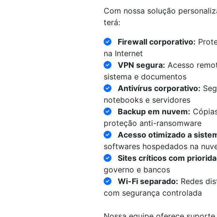
Com nossa solução personaliza
terá:
Firewall corporativo:
Prote
na Internet
VPN segura:
Acesso remoto
sistema e documentos
Antivírus corporativo:
Segu
notebooks e servidores
Backup em nuvem:
Cópias
proteção anti-ransomware
Acesso otimizado a siste
softwares hospedados na nuv
Sites críticos com priorid
governo e bancos
Wi-Fi separado:
Redes dist
com segurança controlada
Nossa equipe oferece suporte 