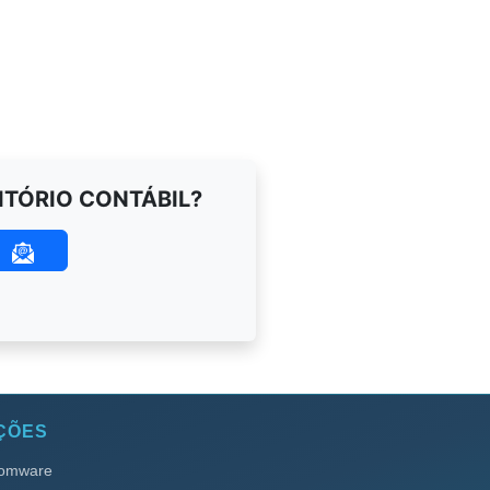
ITÓRIO CONTÁBIL?
O
ÇÕES
somware